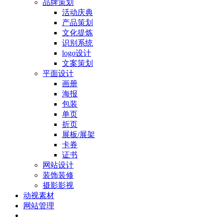
品牌策划
活动庆典
产品策划
文化提炼
识别系统
logo设计
文案策划
平面设计
画册
海报
包装
单页
折页
展板/展架
卡券
证书
网站设计
装饰装修
摄影影视
动视素材
网站管理