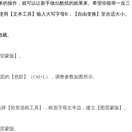
简单的操作，就可以让新手做出酷炫的效果来。希望你能举一反三
B:15,使用【文本工具】输入大写字母R，【自由变换】至合适大小。
并隐藏。
剪切蒙版】。
的【色阶】（Ctrl+L），调整参数如图所示。
缩小，选择【矩形选框工具】，框选字母左半边，建立【图层蒙版】。
图层蒙版。