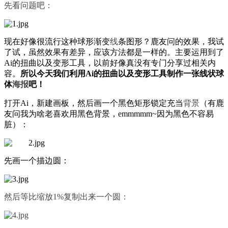
先看问题吧：
现在好像很流行这种球形渐变
线
条图形？鹿友问的效果，我试
了试，虽然效果有差异，应该方法都是一样的。主要运用到了
Ai的扭曲以及变形工具，以前好像真没有专门分享过相关内
容。
所以今天我们利用Ai的扭曲以及变形工具制作一张线状球
体
海报
吧！
打开Ai，新建画板，然后画一个黑色矩形锁定充当
背景
（有鹿
友问我为啥老喜欢用黑色背景，emmmmm~因为黑色不容易
脏）：
先画一个描边圆：
然后等比缩放1%复制出来一个圆：