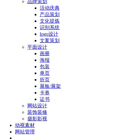
品牌策划
活动庆典
产品策划
文化提炼
识别系统
logo设计
文案策划
平面设计
画册
海报
包装
单页
折页
展板/展架
卡券
证书
网站设计
装饰装修
摄影影视
动视素材
网站管理