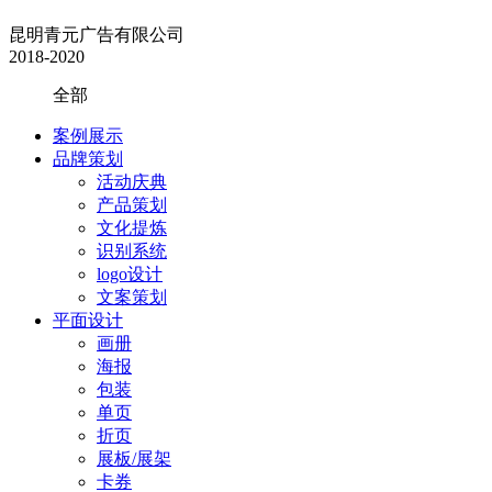
昆明青元广告有限公司
2018-2020
全部
案例展示
品牌策划
活动庆典
产品策划
文化提炼
识别系统
logo设计
文案策划
平面设计
画册
海报
包装
单页
折页
展板/展架
卡券